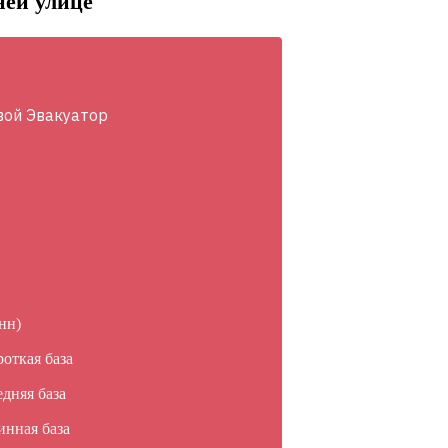
ней улице
вой Эвакуатор
нн)
роткая база
едняя база
инная база