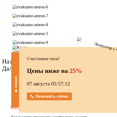
Счастливые часы!
Назад
Далее
Цены ниже на
25%
🔥 Акция!
07 августа 05:57:13
Перед эвакуацией в Огородном
проезде нам часто задают вопросы
📞 Позвонить сейчас
Как рассчитать стоимость эвакуации?