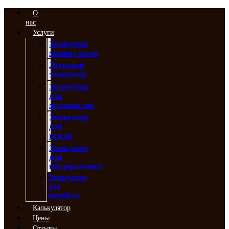
Перейти
О
к
нас
содержимому
Услуги
Эвакуатор
манипулятор
Легковой
эвакуатор
Эвакуатор
для
мотоциклов
Эвакуатор
для
газели
Эвакуатор
для
внедорожника
Эвакуатор
для
автобуса
Калькулятор
Цены
Отзывы