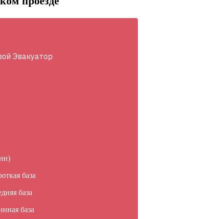
ском проезде
вой Эвакуатор
нн)
роткая база
едняя база
инная база