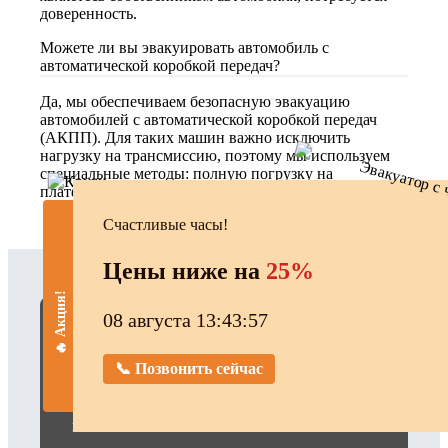
доверенность.
Можете ли вы эвакуировать автомобиль с
автоматической коробкой передач?
Да, мы обеспечиваем безопасную эвакуацию
автомобилей с автоматической коробкой передач
(АКПП). Для таких машин важно исключить
нагрузку на трансмиссию, поэтому мы используем
специальные методы: полную погрузку на
платформу эвакуатора.
Счастливые часы!
Цены ниже на
25%
🔥 Акция!
08 августа 13:43:58
Гарантия низкой цены
📞 Позвонить сейчас
С нами эвакуатор обойдется вам в среднем
на