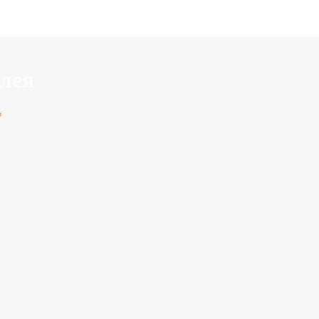
лея
*