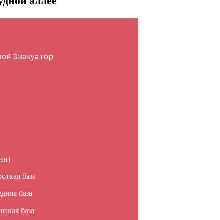
удной аллее
вой Эвакуатор
нн)
роткая база
едняя база
инная база