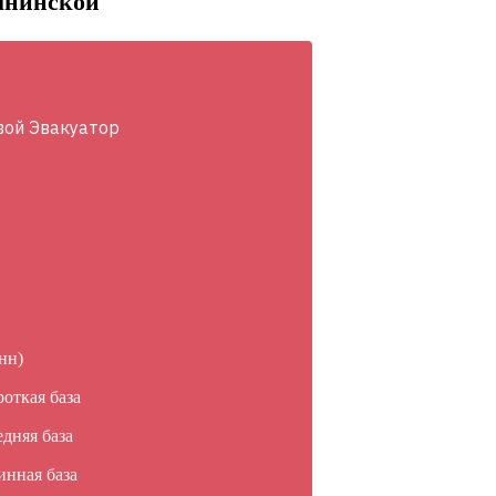
рынинской
вой Эвакуатор
нн)
роткая база
едняя база
инная база