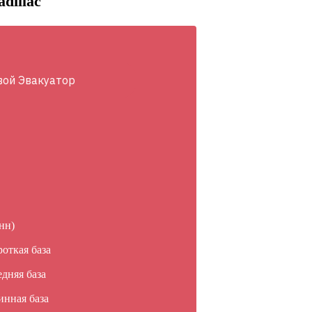
dillac
вой Эвакуатор
нн)
роткая база
едняя база
инная база