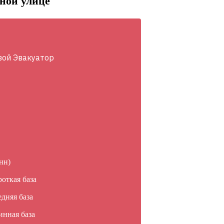
тной улице
вой Эвакуатор
нн)
роткая база
едняя база
инная база