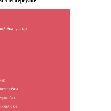
м 3-м переулке
вой Эвакуатор
нн)
роткая база
едняя база
инная база